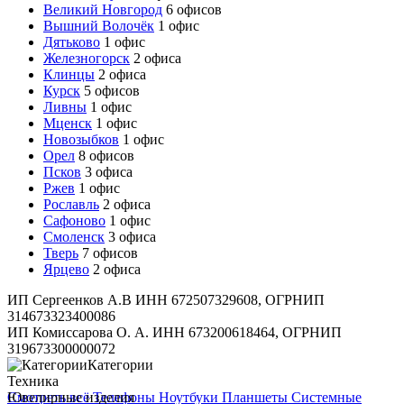
Великий Новгород
6 офисов
Вышний Волочёк
1 офис
Дятьково
1 офис
Железногорск
2 офиса
Клинцы
2 офиса
Курск
5 офисов
Ливны
1 офис
Мценск
1 офис
Новозыбков
1 офис
Орел
8 офисов
Псков
3 офиса
Ржев
1 офис
Рославль
2 офиса
Сафоново
1 офис
Смоленск
3 офиса
Тверь
7 офисов
Ярцево
2 офиса
ИП Сергеенков А.В ИНН 672507329608, ОГРНИП
314673323400086
ИП Комиссарова О. А. ИНН 673200618464, ОГРНИП
319673300000072
Категории
Техника
Смотреть всё
Ювелирные изделия
Телефоны
Ноутбуки
Планшеты
Системные