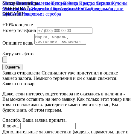
блоки
Смотреть всё
Меховые изделия
Телевизоры и мониторы
Браслеты
Цепи
Кольца
Фото и видео техника
Кресты
Серьги
Кулоны
Электроинструмент
Монеты
Смотреть всё
ОЦЕНИВАЙ
Часы
Жилетки
Изделия с бриллиантами
Разное
Полушубки
Аудиотехника
Шубы
Изделия с п/драг
Для дома и дачи
Красота и здоровье
камнями
ОНЛАЙН
Изделия из серебра
+10%
к оценке
Номер телефона
Опишите вещь
Загрузить фото
Оценить
Заявка отправлена
Специалист уже приступил к оценке
вашего залога. Немного терпения и он с вами свяжется!
Заявка на товар
Даже, если интересующего товара не оказалось в наличии -
Вы можете оставить на него заявку. Как только этот товар или
товар со схожими характеристиками появится у нас, Вы
будете знать об этом первым.
Спасибо, Ваша заявка принята.
Я хочу...
Дополнительные характеристики (модель, параметры, цвет и