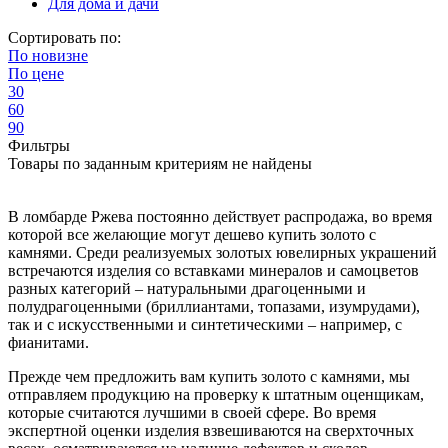
Для дома и дачи
Сортировать по:
По
новизне
По
цене
30
60
90
Фильтры
Товары по заданным критериям не найдены
В ломбарде Ржева постоянно действует распродажа, во время
которой все желающие могут дешево купить золото с
камнями. Среди реализуемых золотых ювелирных украшений
встречаются изделия со вставками минералов и самоцветов
разных категорий – натуральными драгоценными и
полудрагоценными (бриллиантами, топазами, изумрудами),
так и с искусственными и синтетическими – например, с
фианитами.
Прежде чем предложить вам купить золото с камнями, мы
отправляем продукцию на проверку к штатным оценщикам,
которые считаются лучшими в своей сфере. Во время
экспертной оценки изделия взвешиваются на сверхточных