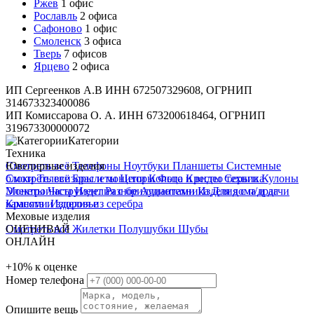
Ржев
1 офис
Рославль
2 офиса
Сафоново
1 офис
Смоленск
3 офиса
Тверь
7 офисов
Ярцево
2 офиса
ИП Сергеенков А.В ИНН 672507329608, ОГРНИП
314673323400086
ИП Комиссарова О. А. ИНН 673200618464, ОГРНИП
319673300000072
Категории
Техника
Смотреть всё
Ювелирные изделия
Телефоны
Ноутбуки
Планшеты
Системные
блоки
Смотреть всё
Телевизоры и мониторы
Браслеты
Цепи
Кольца
Фото и видео техника
Кресты
Серьги
Кулоны
Электроинструмент
Монеты
Часы
Изделия с бриллиантами
Разное
Аудиотехника
Изделия с п/драг
Для дома и дачи
Красота и здоровье
камнями
Изделия из серебра
Меховые изделия
Смотреть всё
ОЦЕНИВАЙ
Жилетки
Полушубки
Шубы
ОНЛАЙН
+10%
к оценке
Номер телефона
Опишите вещь